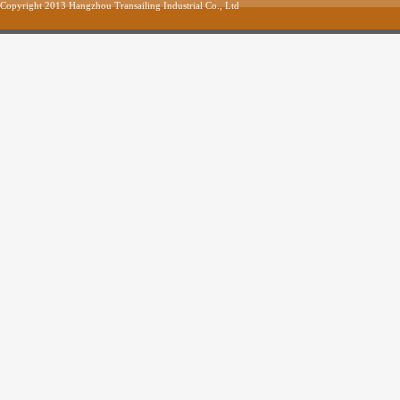
Copyright 2013 Hangzhou Transailing Industrial Co., Ltd