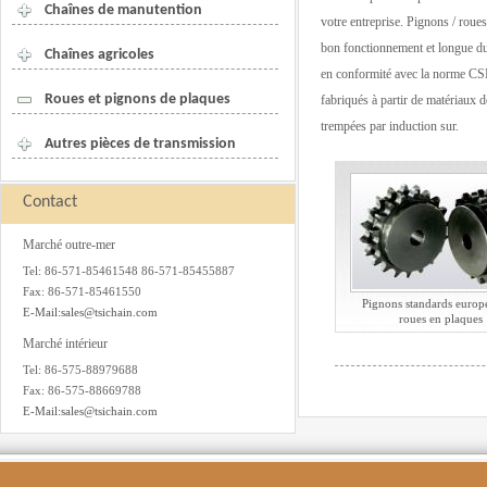
Chaînes de manutention
votre entreprise. Pignons / roues
bon fonctionnement et longue dur
Chaînes agricoles
en conformité avec la norme CSN
Roues et pignons de plaques
fabriqués à partir de matériaux d
trempées par induction sur.
Autres pièces de transmission
Contact
Marché outre-mer
Tel: 86-571-85461548 86-571-85455887
Fax: 86-571-85461550
Pignons standards europ
E-Mail:sales@tsichain.com
roues en plaques
Marché intérieur
Tel: 86-575-88979688
Fax: 86-575-88669788
E-Mail:sales@tsichain.com