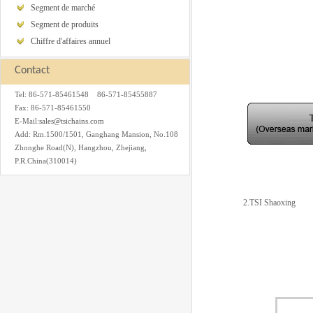
Segment de marché
Segment de produits
Chiffre d'affaires annuel
Contact
Tel: 86-571-85461548 86-571-85455887
Fax: 86-571-85461550
E-Mail:
sales@tsichains.com
Add: Rm.1500/1501, Ganghang Mansion, No.108
Zhonghe Road(N), Hangzhou, Zhejiang,
P.R.China(310014)
2.TSI Shaoxing